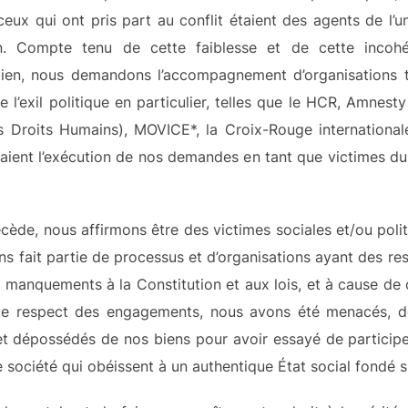
ceux qui ont pris part au conflit étaient des agents de l’u
en. Compte tenu de cette faiblesse et de cette incohé
mbien, nous demandons l’accompagnement d’organisations t
 l’exil politique en particulier, telles que le HCR, Amnest
 Droits Humains), MOVICE*, la Croix-Rouge international
raient l’exécution de nos demandes en tant que victimes du c
ède, nous affirmons être des victimes sociales et/ou poli
fait partie de processus et d’organisations ayant des resp
 manquements à la Constitution et aux lois, et à cause de 
e respect des engagements, nous avons été menacés, dép
 et dépossédés de nos biens pour avoir essayé de particip
e société qui obéissent à un authentique État social fondé su