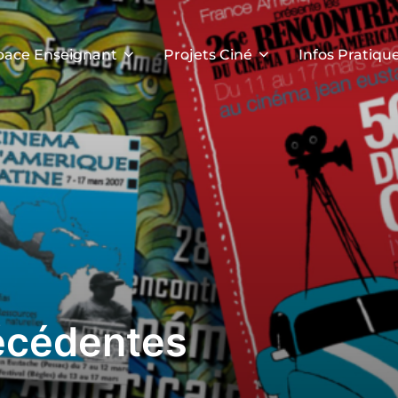
pace Enseignant
Projets Ciné
Infos Pratiqu
récédentes