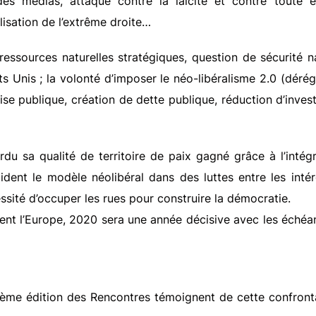
 des médias, attaque contre la laïcité et contre toute 
lisation de l’extrême droite…
 ressources naturelles stratégiques, question de sécurité na
ats Unis ; la volonté d’imposer le néo-libéralisme 2.0 (déré
rise publique, création de dette publique, réduction d’inve
rdu sa qualité de territoire de paix gagné grâce à l’inté
ident le modèle néolibéral dans des luttes entre les inté
ssité d’occuper les rues pour construire la démocratie.
ent l’Europe, 2020 sera une année décisive avec les éch
 37ème édition des Rencontres témoignent de cette confront