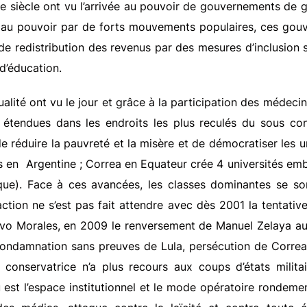
e siècle ont vu l’arrivée au pouvoir de gouvernements de g
au pouvoir par de forts mouvements populaires, ces gou
de redistribution des revenus par des mesures d’inclusion
d’éducation.
alité ont vu le jour et grâce à la participation des médecin
 étendues dans les endroits les plus reculés du sous con
e réduire la pauvreté et la misère et de démocratiser les u
es en Argentine ; Correa en Equateur crée 4 universités em
que). Face à ces avancées, les classes dominantes se son
réaction ne s’est pas fait attendre avec dès 2001 la tentati
Evo Morales, en 2009 le renversement de Manuel Zelaya a
ondamnation sans preuves de Lula, persécution de Correa, 
e conservatrice n’a plus recours aux coups d’états milit
 est l’espace institutionnel et le mode opératoire rondeme