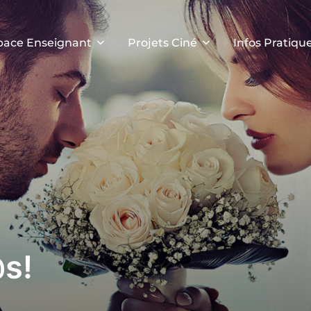
pace Enseignant
Projets Ciné
Infos Pratiqu
s!