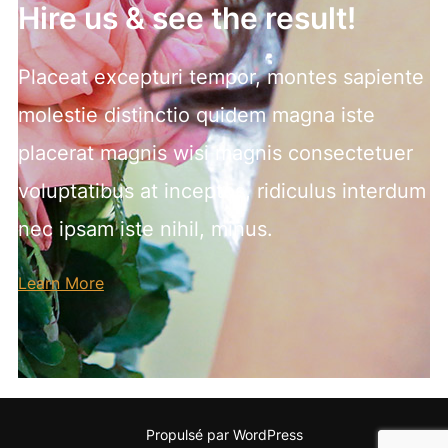
Hire us & see the result!
Placeat excepturi tempor, montes sapiente
molestie distinctio quidem magna iste
placerat magnis wisi magnis consectetuer
voluptatibus at inceptos, ridiculus interdum
nec ipsam iste nihil, minus.
Learn More
Propulsé par WordPress