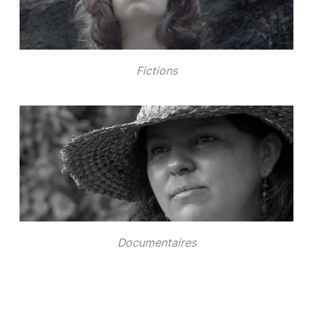
Fictions
Documentaires