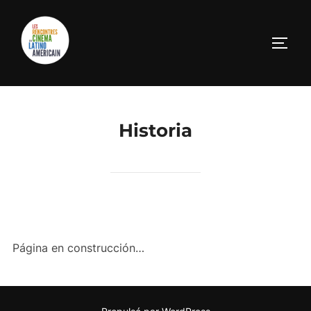
Aller
au
PERM
contenu
Historia
Página en construcción…