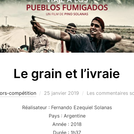
Le grain et l’ivraie
Publié
ors-compétition
25 janvier 2019
Les commentaires so
le
Réalisateur : Fernando Ezequiel Solanas
Pays : Argentine
Année : 2018
Durée : 1h37