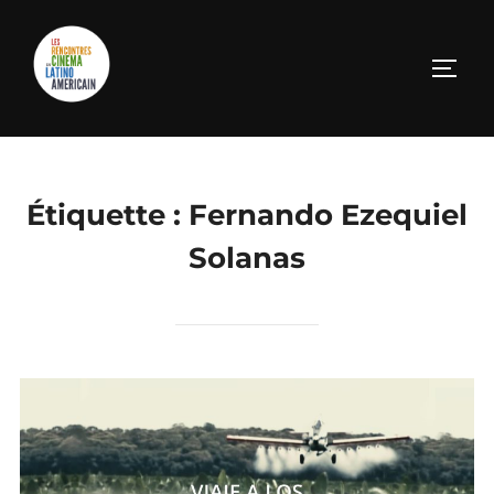
Aller
au
PERM
contenu
Étiquette :
Fernando Ezequiel
Solanas