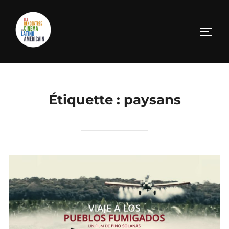
Aller
au
PERM
contenu
Étiquette :
paysans