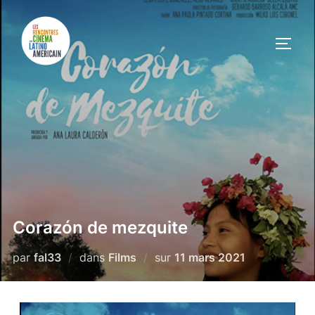
Corazón de mezquite
par
fal33
dans
Films
sur
11 mars 2021