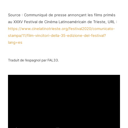
Source : Communiqué de presse annonçant les films primés
au XXXV Festival de Cinéma Latinoaméricain de Trieste, URL :
https://www.cinelatinotrieste.org/festival2020/comunicato-
stampa/11/film-vincitori-della-35-edizione-del-festival?
lang=es
Traduit de l’espagnol par FAL33.