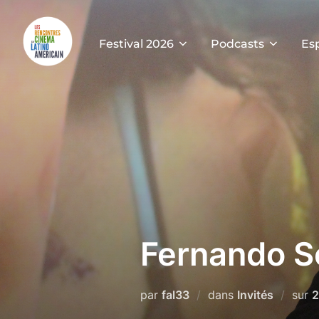
Festival 2026
Podcasts
Es
Fernando S
par
fal33
dans
Invités
sur
2