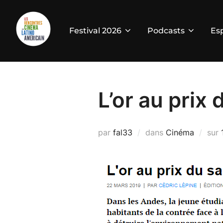
Aller
au
Festival 2026
Podcasts
Es
contenu
L’or au prix
par
fal33
dans
Cinéma
sur