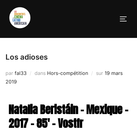
Los adioses
par
fal33
dans
Hors-compétition
sur
19 mars
2019
Natalia Beristáin - Mexique -
2017 - 85' - Vostfr