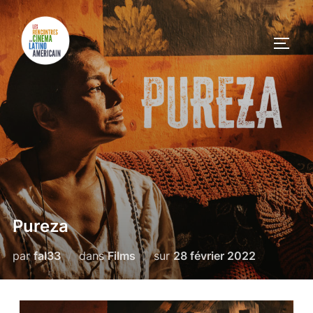
Pureza
par
fal33
dans
Films
sur
28 février 2022