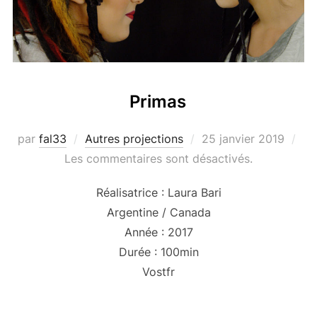
Primas
Publié
par
fal33
Autres projections
25 janvier 2019
le
Les commentaires sont désactivés.
Réalisatrice : Laura Bari
Argentine / Canada
Année : 2017
Durée : 100min
Vostfr