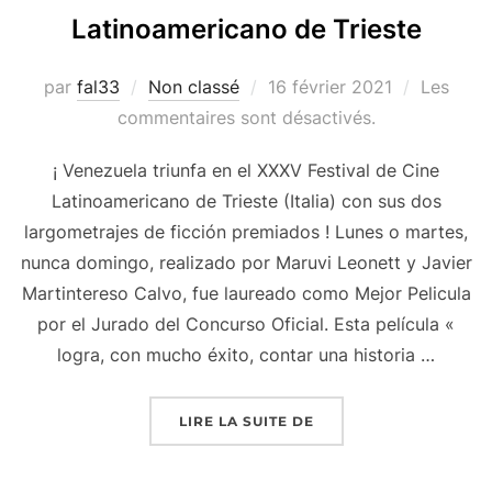
Latinoamericano de Trieste
Publié
par
fal33
Non classé
16 février 2021
Les
le
commentaires sont désactivés.
¡ Venezuela triunfa en el XXXV Festival de Cine
Latinoamericano de Trieste (Italia) con sus dos
largometrajes de ficción premiados ! Lunes o martes,
nunca domingo, realizado por Maruvi Leonett y Javier
Martintereso Calvo, fue laureado como Mejor Pelicula
por el Jurado del Concurso Oficial. Esta película «
logra, con mucho éxito, contar una historia …
« NOTICIAS DEL XXXV
LIRE LA SUITE DE