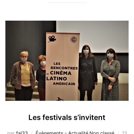
Les festivals s’invitent
Publi
par
fal33
Évènements - Actualité
,
Non classé
13