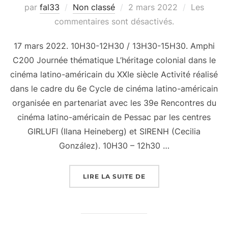
Publié
par
fal33
Non classé
2 mars 2022
Les
le
commentaires sont désactivés.
17 mars 2022. 10H30-12H30 / 13H30-15H30. Amphi
C200 Journée thématique L’héritage colonial dans le
cinéma latino-américain du XXIe siècle Activité réalisé
dans le cadre du 6e Cycle de cinéma latino-américain
organisée en partenariat avec les 39e Rencontres du
cinéma latino-américain de Pessac par les centres
GIRLUFI (Ilana Heineberg) et SIRENH (Cecilia
González). 10H30 – 12h30 …
« PROGRAMMATION À L
LIRE LA SUITE DE