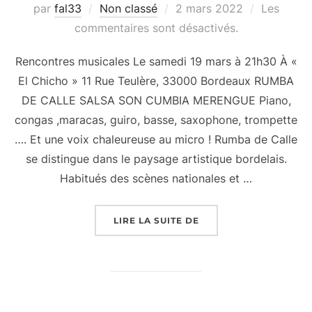
Publié
par
fal33
Non classé
2 mars 2022
Les
le
commentaires sont désactivés.
Rencontres musicales Le samedi 19 mars à 21h30 À «
El Chicho » 11 Rue Teulère, 33000 Bordeaux RUMBA
DE CALLE SALSA SON CUMBIA MERENGUE Piano,
congas ,maracas, guiro, basse, saxophone, trompette
…. Et une voix chaleureuse au micro ! Rumba de Calle
se distingue dans le paysage artistique bordelais.
Habitués des scènes nationales et …
« RENCONTRES MUSIC
LIRE LA SUITE DE