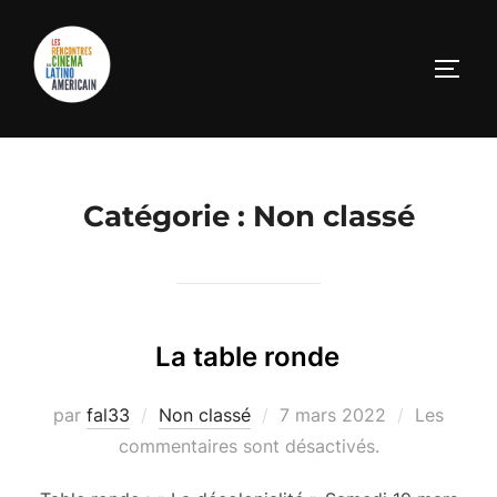
Aller
au
PERM
contenu
Catégorie :
Non classé
La table ronde
Publié
par
fal33
Non classé
7 mars 2022
Les
le
commentaires sont désactivés.