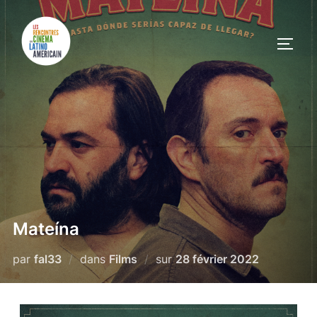
Mateína
par
fal33
dans
Films
sur
28 février 2022