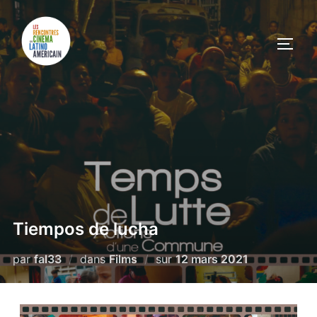
Tiempos de lucha
par
fal33
dans
Films
sur
12 mars 2021